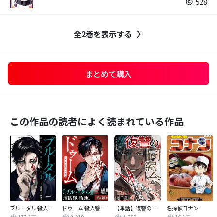
528
全2巻を表示する
まとめて購入
この作品の読者によく読まれている作品
ブルータル 殺人警察官の告白
ドゥーム 殺人警察官の断罪録 分冊版
【単話】復讐の同窓会
名探偵コナン
172.1万
2,910
4,065
16.1万