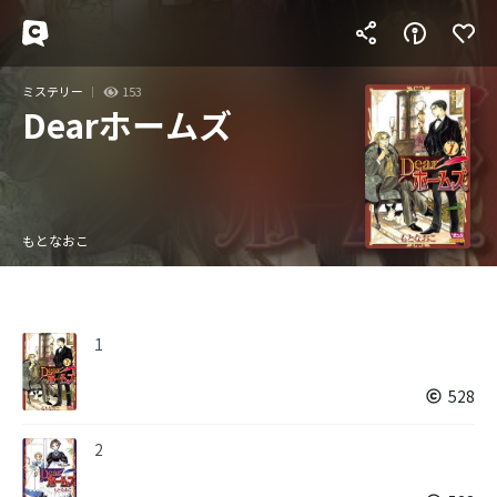
ミステリー
153
Dearホームズ
もとなおこ
1
528
2