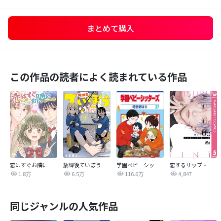
まとめて購入
この作品の読者によく読まれている作品
恋はすぐお隣に【タテヨミ】
放課後ていぼう日誌
学園ベビーシッターズ
恋するリップ・ティント
1.8万
6.5万
116.6万
4,847
同じジャンルの人気作品