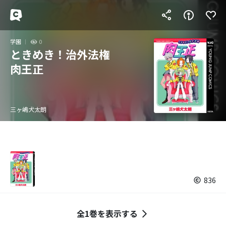
学園
0
ときめき！治外法権
肉王正
三ヶ嶋犬太朗
836
全1巻を表示する