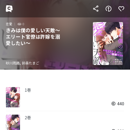
恋愛
0
きみは僕の愛しい天敵～
エリート官僚は許嫁を溺
愛したい～
砂川雨路, 鈴森たまご
1巻
440
2巻