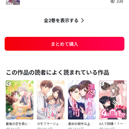
330
全2巻を表示する
まとめて購入
この作品の読者によく読まれている作品
最後の恋を君に捧ぐ～余命1年の御曹司～
カモフラージュ夫婦
運命の相手は上司だった
4人で同棲！？～逆ハーレムハウスへようこそ♥～【改訂版】
84.3万
686.9万
137.5万
239.0万