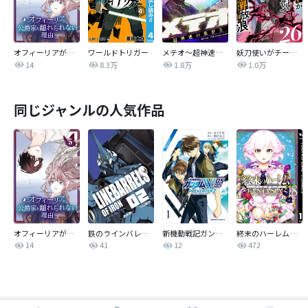
オフィーリアが公爵家を離れられない理由【単行本版】
ワールドトリガー
メテオ～超神速の救世主～【タテヨミ】
妖刀使いがチートスキルをもって異世界放浪 ～生まれ持ったチートは最強！！～
14
8.3万
1.8万
1.0万
同じジャンルの人気作品
オフィーリアが公爵家を離れられない理由【単行本版】
鉄のラインバレル 完全版
新機動戦記ガンダムW 0．5 PREVENTER-7
終末のハーレム ファンタジア セミカラー版
14
41
12
472