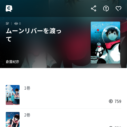
SF
0
ムーンリバーを渡っ
て
倉薗紀彦
1巻
759
2巻