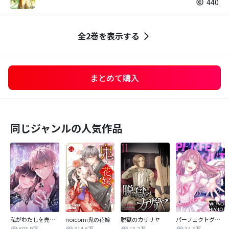
440
全2巻を表示する
まとめて購入
同じジャンルの人気作品
私がわたしを売る理由
noicomi鬼の花嫁
脱獄のカザリヤ
パーフェクトグリッター
605.9万
314.6万
13.2万
34.6万