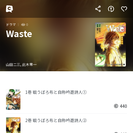
ドラマ
0
Waste
山田二三, 此木零一
1巻 戦うぼろ布と自称吟遊詩人①
440
2巻 戦うぼろ布と自称吟遊詩人②