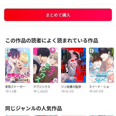
まとめて購入
この作品の読者によく読まれている作品
変態ストーカーに狙われてます
ラブジンクス
ジン秘書の監禁日記【タテヨミ】
スイート・ショット
2.4億
1,666万
43.0万
447.9万
同じジャンルの人気作品