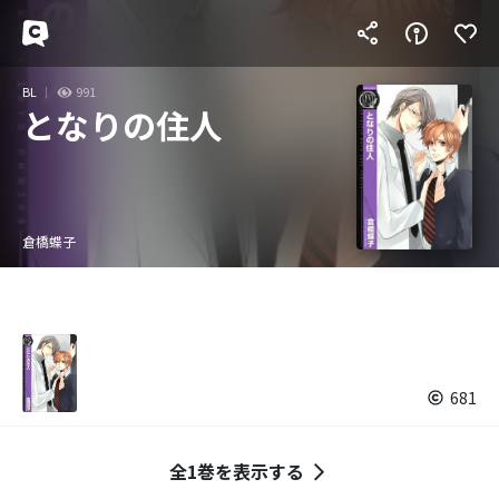
BL
991
となりの住人
倉橋蝶子
681
全1巻を表示する