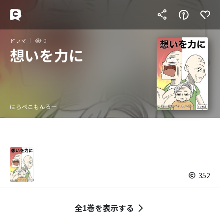
ドラマ
0
想いを力に
はらぺこもんろー
352
全1巻を表示する