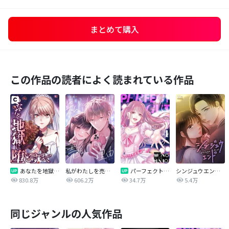
まとめて購入
この作品の読者によく読まれている作品
あなたを地獄に堕とすまで
私がわたしを売る理由
パーフェクトグリッター
シンジュウエンド【タテヨミ】
830.8万
606.2万
34.7万
5.4万
同じジャンルの人気作品