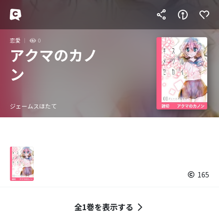
恋愛
0
アクマのカノ
ン
ジェームスほたて
165
全1巻を表示する