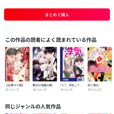
まとめて購入
この作品の読者によく読まれている作品
【白黒タテ版】孕むまで乱れいけ～身代わり花嫁と軍服の猛愛
悪女は仮面の騎士に騙されない
パパ、浮気してるよ？娘と二人でクズ夫を捨てます【分冊版】
恋と弾丸
357.2万
339.2万
95.9万
257.8万
同じジャンルの人気作品