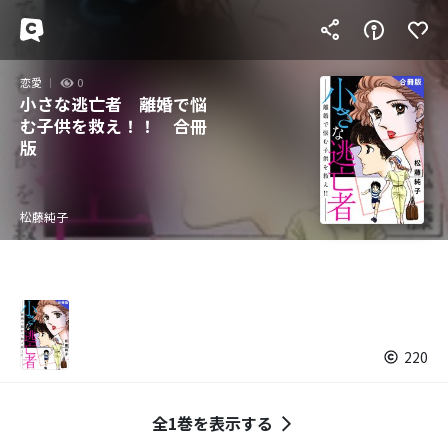
恋愛
0
小さな逃亡者 離婚で悩
む子供を救え！！ 合冊
版
松藤純子
220
全1巻を表示する