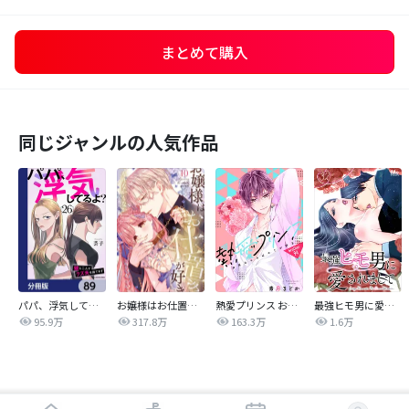
まとめて購入
同じジャンルの人気作品
パパ、浮気してるよ？娘と二人でクズ夫を捨てます【分冊版】
お嬢様はお仕置きが好き
熱愛プリンス お兄ちゃんはキミが好き
最強ヒモ男に愛されまして
95.9万
317.8万
163.3万
1.6万