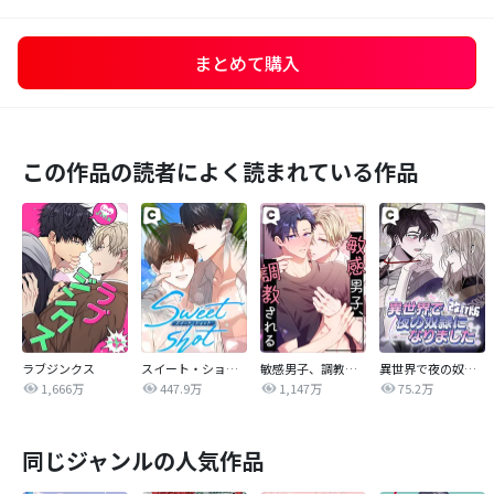
まとめて購入
この作品の読者によく読まれている作品
ラブジンクス
スイート・ショット
敏感男子、調教される
異世界で夜の奴隷になりました【改訂版】
1,666万
447.9万
1,147万
75.2万
同じジャンルの人気作品