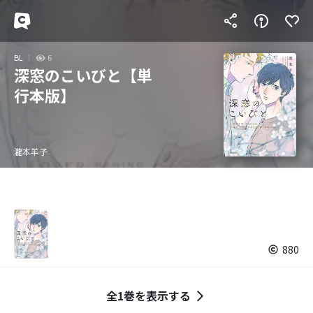
BL
6
深窓のこいびと【単
行本版】
瀧本羊子
880
全1巻を表示する