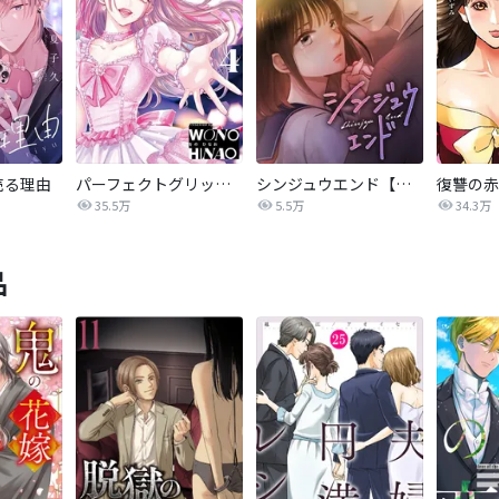
売る理由
パーフェクトグリッター
シンジュウエンド【タテヨミ】
35.5万
5.5万
34.3万
品