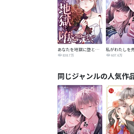
あなたを地獄に堕とすまで
私がわたしを
838.7万
607.6万
同じジャンルの人気作