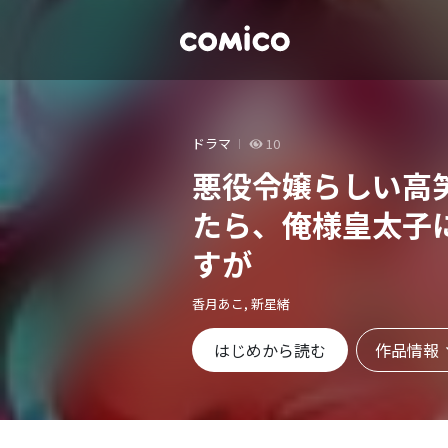
ドラマ
10
悪役令嬢らしい高
たら、俺様皇太子
すが
香月あこ, 新星緒
作品情報
はじめから読む