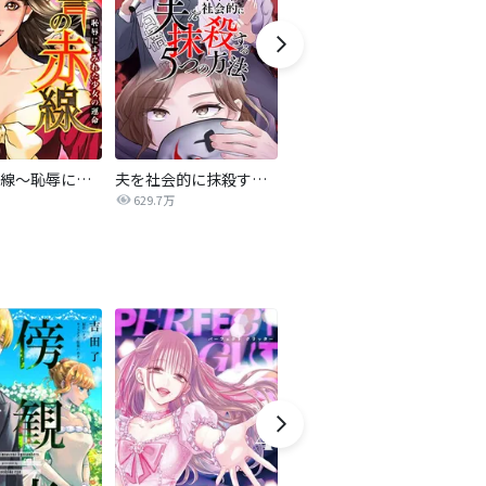
復讐の赤線～恥辱にまみれた少女の運命～【タテヨミ】
夫を社会的に抹殺する5つの方法
不倫家族【タテヨミ】
629.7万
1.9万