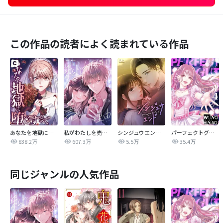
この作品の読者によく読まれている作品
あなたを地獄に堕とすまで
私がわたしを売る理由
シンジュウエンド【タテヨミ】
パーフェクトグリッター
838.2万
607.3万
5.5万
35.4万
同じジャンルの人気作品