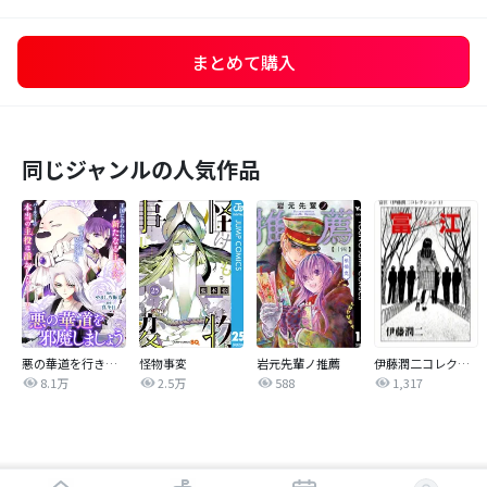
まとめて購入
同じジャンルの人気作品
悪の華道を行きましょう
怪物事変
岩元先輩ノ推薦
伊藤潤二コレクション
8.1万
2.5万
588
1,317