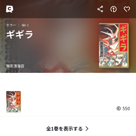
ホラー
0
ギギラ
御茶漬海苔
550
全1巻を表示する