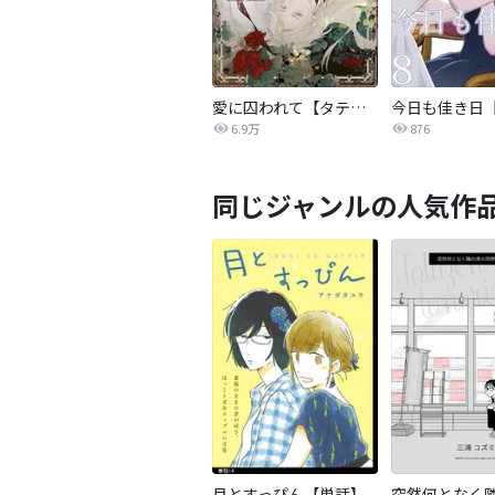
愛に囚われて【タテヨミ】
6.9万
876
同じジャンルの人気作
月とすっぴん【単話】