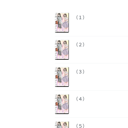
（１）
（２）
（３）
（４）
（５）