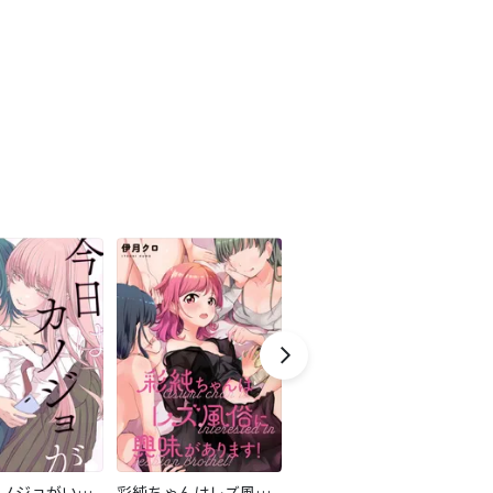
今日はカノジョがいないから 【連載版】
彩純ちゃんはレズ風俗に興味があります！ 連載版
citrus +
玉