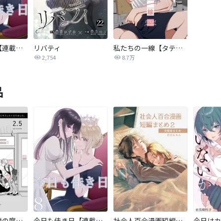
今日も佳き日【連載版】
リバティ
私たちの一線【タテヨミ】
2,754
8.7万
品
突然何となく隣の席の同僚と…
今日も佳き日【連載版】
社会人百合漫画短編まとめ