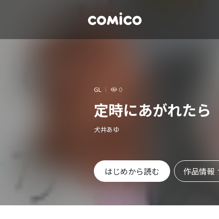
GL
0
定時にあがれたら
犬井あゆ
作品情報
はじめから読む