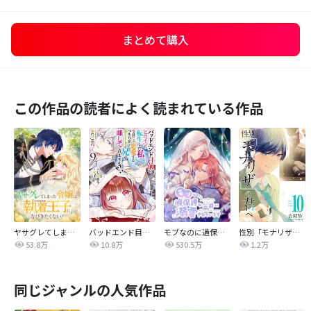
まとめて購入
この作品の読者によく読まれている作品
ヤサグレてしまった令嬢は、執着王子になびきたくない！
バッドエンド目前のヒロインに転生した私、今世では恋愛するつもりがチートな兄が離してくれません！？@COMIC
モブなのに過保護な公爵に溺愛されています
性別「モナリザ」の君へ。
53.8万
10.8万
530.5万
1.2万
同じジャンルの人気作品