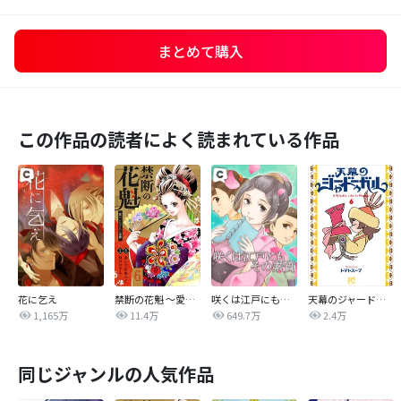
まとめて購入
この作品の読者によく読まれている作品
花に乞え
禁断の花魁 ～愛から生まれた復讐～
咲くは江戸にもその素質
天幕のジャードゥーガル
1,165万
11.4万
649.7万
2.4万
同じジャンルの人気作品