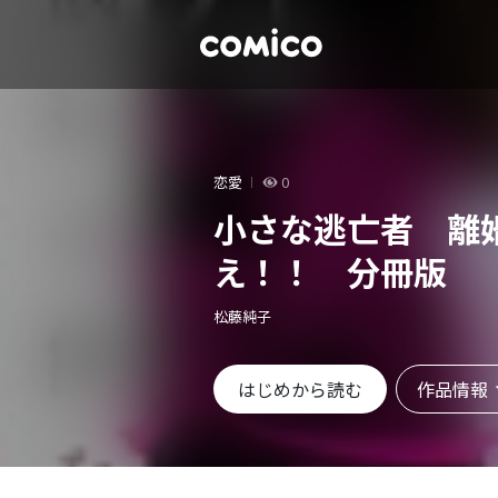
恋愛
0
小さな逃亡者 離
え！！ 分冊版
松藤純子
作品情報
はじめから読む