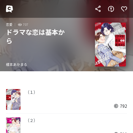
恋愛
707
ドラマな恋は基本か
ら
榎本あかまる
（１）
792
（２）