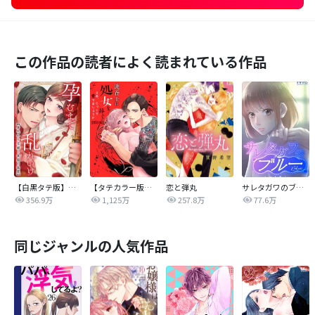
この作品の読者によく読まれている作品
【白黒タテ版】孕むまで乱れいけ～身代わり花嫁と軍服の猛愛
【タテカラー版】漣蒼士に処女を捧ぐ～さあ、じっくり愛でましょうか
恋と弾丸
サレタガワのブルー【タテヨミ】
356.9万
1,125万
257.8万
77.6万
同じジャンルの人気作品