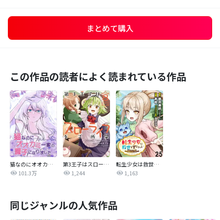
まとめて購入
この作品の読者によく読まれている作品
猫なのにオオカミ一家の養子になりました
第3王子はスローライフをご所望
転生少女は救世を望まれる 平穏を目指した私は世界の重要人物だったようです 【連載版】
101.3万
1,244
1,163
同じジャンルの人気作品