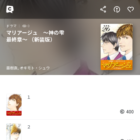
ドラマ
0
マリアージュ ～神の雫
最終章～ （新装版）
亜樹直, オキモト・シュウ
１
400
２