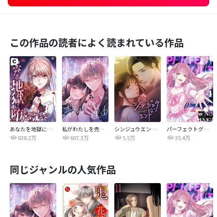
この作品の読者によく読まれている作品
あなたを地獄に堕とすまで
私がわたしを売る理由
シンジュウエンド【タテヨミ】
パーフェクトグリッター
838.2万
607.3万
5.5万
35.4万
同じジャンルの人気作品