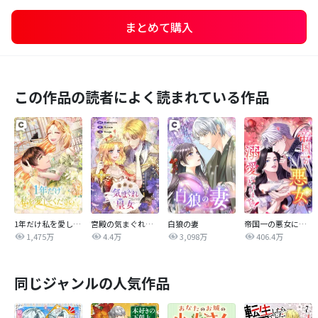
まとめて購入
この作品の読者によく読まれている作品
1年だけ私を愛してください
宮殿の気まぐれ皇女【タテヨミ】
白狼の妻
帝国一の悪女に溺愛がとまりません！
1,475万
4.4万
3,098万
406.4万
同じジャンルの人気作品