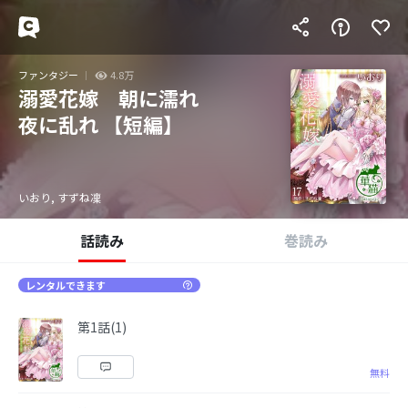
ファンタジー
4.8万
溺愛花嫁 朝に濡れ
夜に乱れ 【短編】
いおり, すずね凜
話読み
巻読み
レンタルできます
第1話(1)
無料