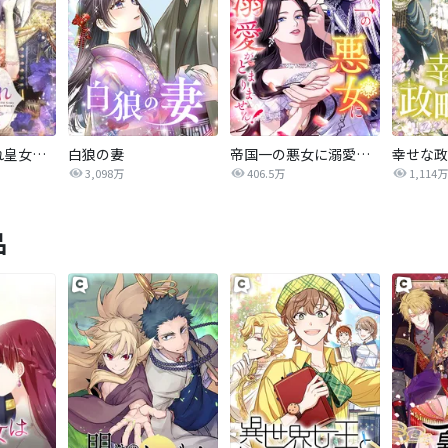
宮殿の気まぐれ皇女【タテヨミ】
白狼の妻
帝国一の悪女に溺愛がとまりません！
幸せな政
3,098万
406.5万
1,114万
品