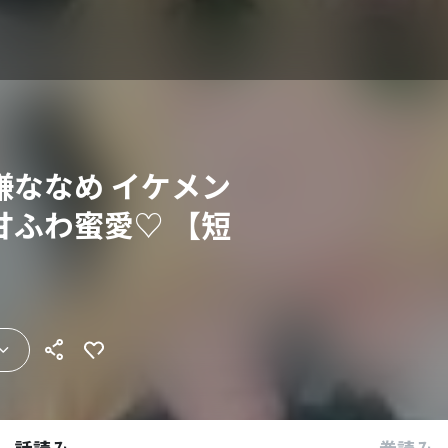
嫌ななめ イケメン
甘ふわ蜜愛♡ 【短