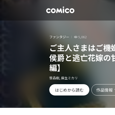
ファンタジー
5,062
ご主人さまはご機
侯爵と逃亡花嫁の
編】
笹森樹, 麻生ミカリ
作品情報
はじめから読む