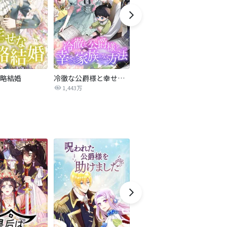
略結婚
冷徹な公爵様と幸せな家族になる方法
脇役悪女なので愛さないでください
1,443万
831.8万