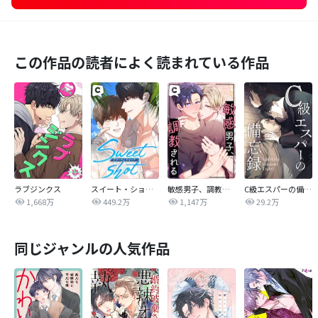
この作品の読者によく読まれている作品
ラブジンクス
スイート・ショット
敏感男子、調教される
C級エスパーの備忘録
1,668万
449.2万
1,147万
29.2万
同じジャンルの人気作品