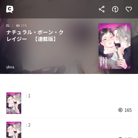
BL
274
ナチュラル・ボーン・ク
レイジー 【連載版】
ykna.
: 1
165
: 2