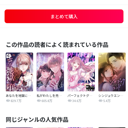
まとめて購入
この作品の読者によく読まれている作品
あなたを地獄に堕とすまで
私がわたしを売る理由
パーフェクトグリッター
シンジュウエンド【タテヨミ】
829.7万
605.8万
34.6万
5.4万
同じジャンルの人気作品