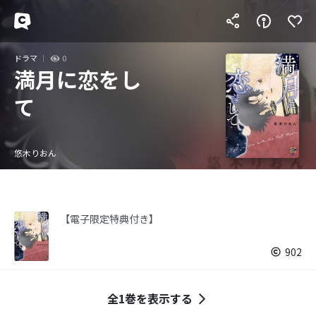
ドラマ
0
満月に恋をし
て
悠木りおん
【電子限定特典付き】
902
全1巻を表示する