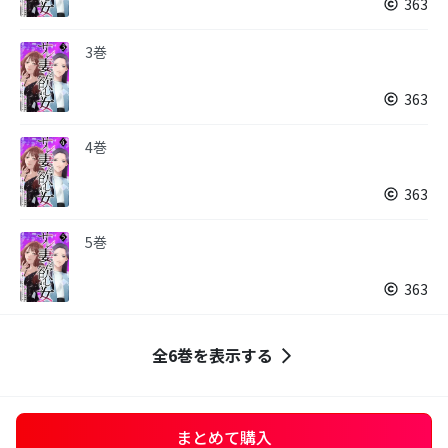
363
3巻
363
4巻
363
5巻
363
全6巻を表示する
まとめて購入