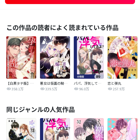
この作品の読者によく読まれている作品
【白黒タテ版】孕むまで乱れいけ～身代わり花嫁と軍服の猛愛
悪女は仮面の騎士に騙されない
パパ、浮気してるよ？娘と二人でクズ夫を捨てます【分冊版】
恋と弾丸
358.1万
339.5万
96.0万
257.9万
同じジャンルの人気作品