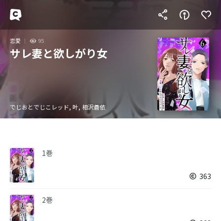
恋愛
95
サレ妻と欲しがり女
でじおとでじこレッド, 叶, 相沢蒼依
1巻
363
2巻