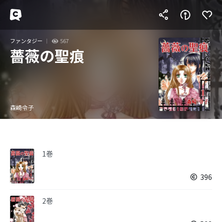
ファンタジー
567
薔薇の聖痕
森崎令子
1巻
396
2巻