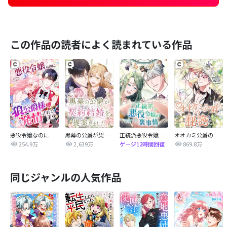
この作品の読者によく読まれている作品
悪役令嬢なのに、狼公爵様に発情されてます
黒幕の公爵が契約結婚を提案しました
正統派悪役令嬢の裏事情
オオカミ公爵の秘密
254.9万
2,639万
869.8万
ゲージ12時間回復
同じジャンルの人気作品