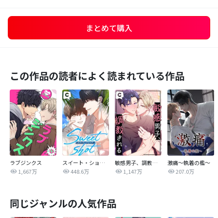
まとめて購入
この作品の読者によく読まれている作品
ラブジンクス
スイート・ショット
敏感男子、調教される
激痛～執着の檻～
1,667万
448.6万
1,147万
207.0万
同じジャンルの人気作品