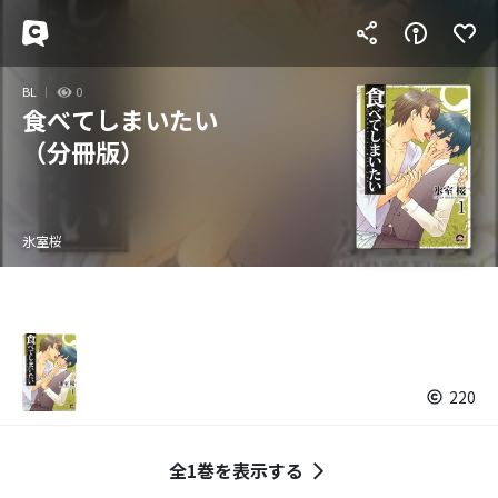
BL
0
食べてしまいたい
（分冊版）
氷室桜
220
全1巻を表示する