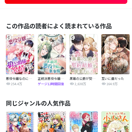
この作品の読者によく読まれている作品
悪役令嬢なのに、狼公爵様に発情されてます
正統派悪役令嬢の裏事情
黒幕の公爵が契約結婚を提案しました
互いに虜だった
254.4万
2,638万
164.9万
ゲージ12時間回復
同じジャンルの人気作品