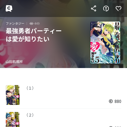
ファンタジー
449
最強勇者パーティー
は愛が知りたい
山田肌襦袢
（１）
880
（２）