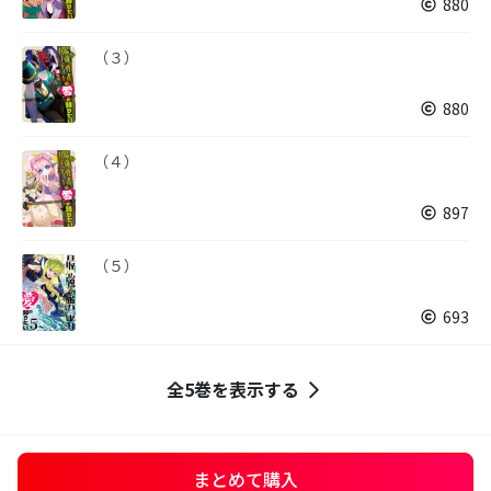
880
（３）
880
（４）
897
（５）
693
全5巻を表示する
まとめて購入