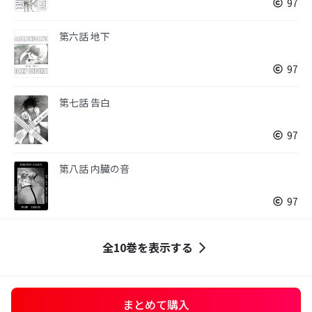
97
第六話 地下
97
第七話 告白
97
第八話 内臓の音
97
全10巻を表示する
まとめて購入