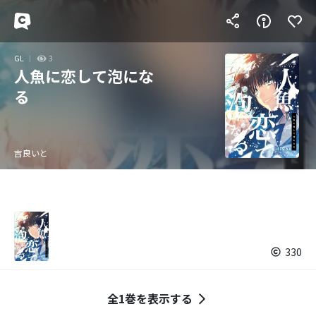
GL
3
人魚に恋して泡にな
る
吉良いと
330
全1巻を表示する