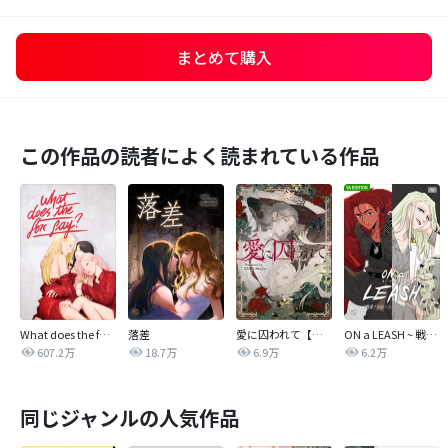
まとめて購入
この作品の読者によく読まれている作品
What does the fox say?
落差
愛に囚われて【タテヨミ】
ON a LEASH ~ 戦場で出会った彼女に囚われて ~【改訂版】
607.2万
18.7万
6.9万
6.2万
同じジャンルの人気作品