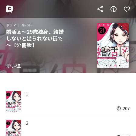
ドラマ
615
婚活区～29歳独身、結婚
しないと出られない街で
～【分冊版】
青村栄里
1
207
2