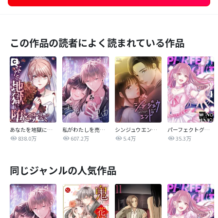
この作品の読者によく読まれている作品
あなたを地獄に堕とすまで
私がわたしを売る理由
シンジュウエンド【タテヨミ】
パーフェクトグリッター
838.0万
607.2万
5.4万
35.3万
同じジャンルの人気作品