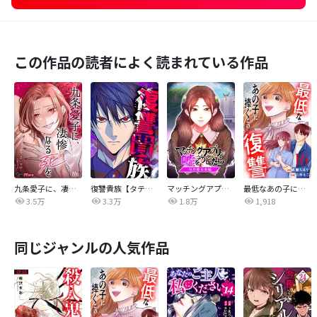
この作品の読者によく読まれている作品
九条愛子に、凄惨なる死を【タテヨミ】
復讐貴族【タテヨミ】
マッチングアプリで嘘をついたら～向井地未来編～【タテヨミ】
最低なあの子に捧ぐこの復讐 分冊版
3.5万
3.3万
1.8万
1,918
同じジャンルの人気作品