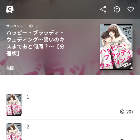
サスペンス
1,571
ハッピー・ブラッディ・
ウェディング～誓いのキ
スまであと何周？～【分
冊版】
美園
1
207
2