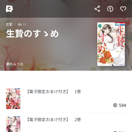
恋愛
32
生贄のすゝめ
夢木みつる
【電子限定おまけ付き】 1巻
594
【電子限定おまけ付き】 2巻