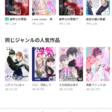
寡黙な将軍閣下様は魔力ゼロの嫁が好きすぎる～なぜか旦那様の心の声が聞こえます！？～［1話売り］
Love Jossie 黒歴史自作小説の追放令嬢に転生したら冷徹皇子に求婚されました！？
寡黙な将軍閣下様は魔力ゼロの嫁が好きすぎる～なぜか旦那様の心の声が聞こえます！？～
絶望令嬢の華麗なる離婚～幼馴染の大公閣下の溺愛が止まらないのです～
1,294
1,294
3,705
6,294
同じジャンルの人気作品
ハチミツにはつこい
パパ、浮気してるよ？娘と二人でクズ夫を捨てます【分冊版】
その初恋は甘すぎる～恋愛処女には刺激が強い～
熱愛プリンス お兄ちゃんはキミが好き
16.1万
95.9万
135.4万
163.3万