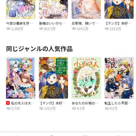
今世は義妹を許しません
後悔はいいから殺してください
旦那様、稼いで離婚させていただきます！
【マンガ】本好きの下剋上 第四部
1,000万
815.5万
139.2万
125.3万
同じジャンルの人気作品
私の主人は大きな犬系騎士様
【マンガ】本好きの下剋上 第四部
あなたのお城の小人さん ～御飯下さい、働きますっ～（コミック）【分冊版】
転生したら平民でした。～生活水準に耐えられないので貴族を目指します～（コミック）
2,730
125.3万
4.2万
9.2万