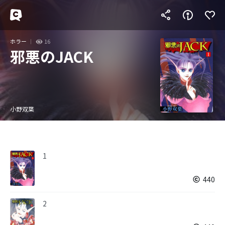
ホラー
16
邪悪のJACK
小野双葉
1
440
2