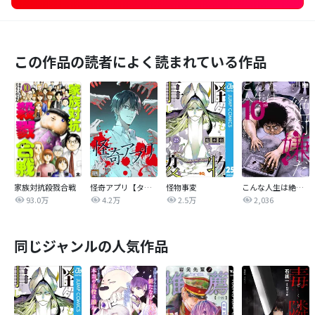
この作品の読者によく読まれている作品
家族対抗殺戮合戦
怪奇アプリ【タテヨミ】
怪物事変
こんな人生は絶対嫌だ
93.0万
4.2万
2.5万
2,036
同じジャンルの人気作品