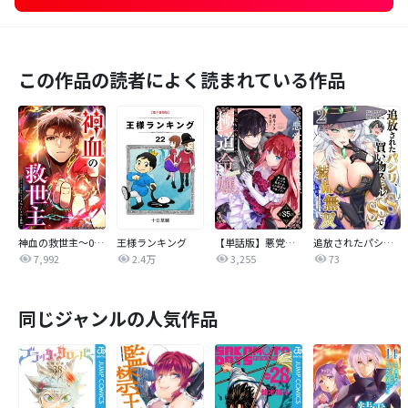
この作品の読者によく読まれている作品
神血の救世主～0.00000001％を引き当て最強へ～【タテヨミ】
王様ランキング
【単話版】悪党一家の愛娘、転生先も乙女ゲームの極道令嬢でした。～最上級ランクの悪役さま、その溺愛は不要です！～@COMIC
追放されたパシリ、買い物スキルSSSで装備無双 ～買ったモノを超強化して最強パーティー目指します～【単行本版】
7,992
2.4万
3,255
73
同じジャンルの人気作品