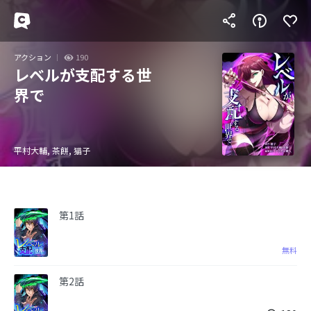
アクション
190
レベルが支配する世
界で
平村大輔, 茶餅, 猫子
第1話
無料
第2話