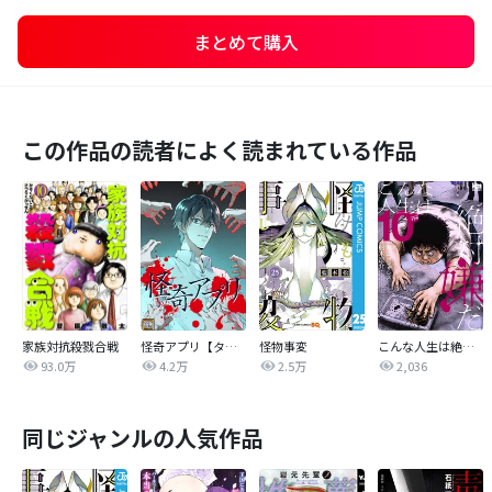
まとめて購入
この作品の読者によく読まれている作品
家族対抗殺戮合戦
怪奇アプリ【タテヨミ】
怪物事変
こんな人生は絶対嫌だ
93.0万
4.2万
2.5万
2,036
同じジャンルの人気作品