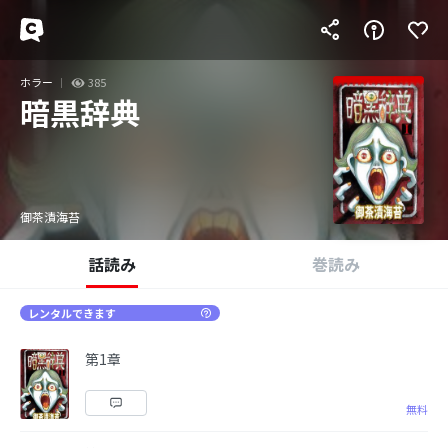
ホラー
385
暗黒辞典
御茶漬海苔
話読み
巻読み
レンタルできます
第1章
無料