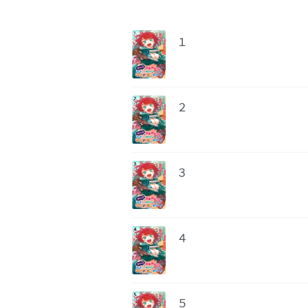
１
２
３
４
５