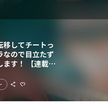
転移してチートっ
ラなので目立たず
します！ 【連載