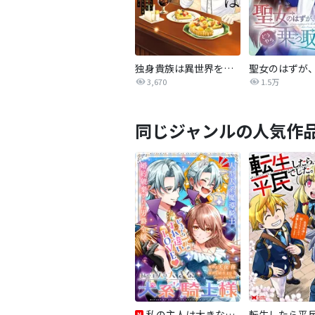
独身貴族は異世界を謳歌する ～結婚しない男の優雅なおひとりさまライフ～
3,670
1.5万
同じジャンルの人気作
私の主人は大きな犬系騎士様