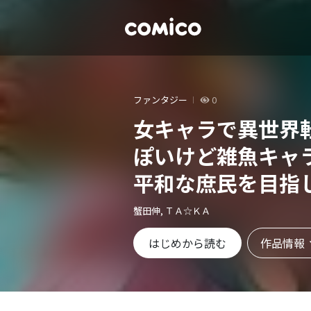
ファンタジー
0
女キャラで異世界
ぽいけど雑魚キャ
平和な庶民を目指
版】
蟹田伸, ＴＡ☆ＫＡ
作品情報
はじめから読む