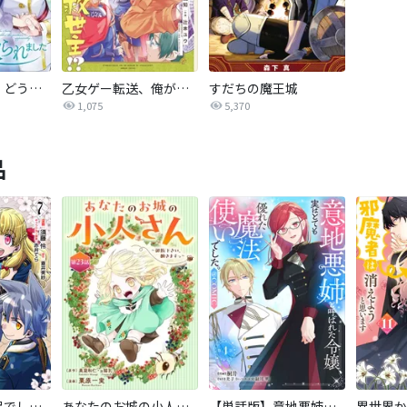
聖女のはずが、どうやら乗っ取られました
乙女ゲー転送、俺がヒロインで救世主！？
すだちの魔王城
1,075
5,370
品
転生したら平民でした。～生活水準に耐えられないので貴族を目指します～（コミック）
あなたのお城の小人さん ～御飯下さい、働きますっ～（コミック）【分冊版】
【単話版】意地悪姉と呼ばれた令嬢、実はとても優れた魔法使いでした。@COMIC