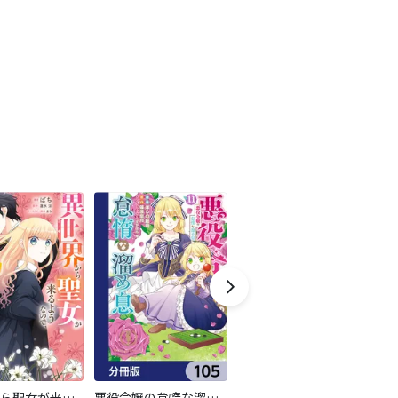
異世界から聖女が来るようなので、邪魔者は消えようと思います【分冊版】
悪役令嬢の怠惰な溜め息【分冊版】
夜伽の双子―贄姫は二人の王子に愛される―【マイクロ】