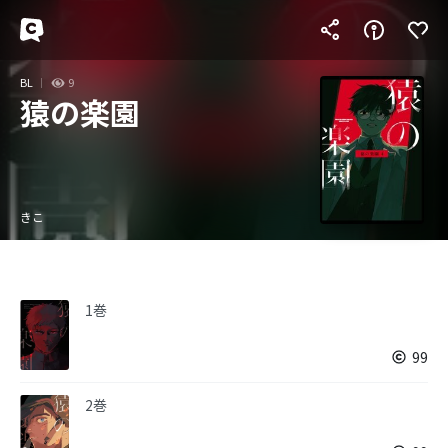
BL
9
猿の楽園
きこ
1巻
99
2巻