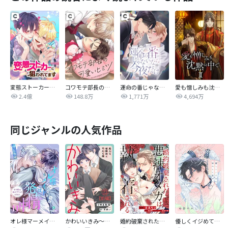
変態ストーカーに狙われてます
コワモテ部長の可愛いヒミツ
運命の番じゃないなら今夜だけ
愛も憎しみも沈黙の中で
2.4億
148.8万
1,771万
4,694万
同じジャンルの人気作品
オレ様マーメイドは発情中～王子様は貧乏学生がお好き～
かわいいきみ～美人な幼馴染と平凡な僕～
婚約破棄された悪辣オメガは義兄公爵に執着される 【連載版】
優しくイジめて溶かして混ぜて