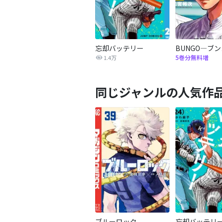
忘却バッテリー
BUNGO―ブ
5巻分無料増
1.4万
同じジャンルの人気作
ブルーロック
忘却バッテリ