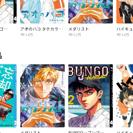
ンゴ―
アオのハコ タテカラー版【タテヨミ】
メダリスト
1.8万
2.2万
2.6万
品
ー
メダリスト
BUNGO―ブンゴ―
ハイキュ