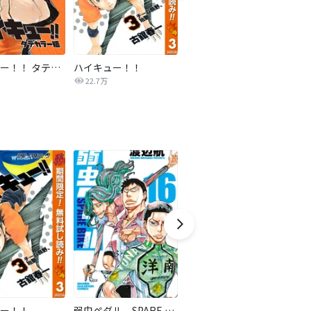
ハイキュー！！ タテカラー版【タテヨミ】
ハイキュー！！
ドラハチ
22.7万
2,791
ー！！
弱虫ペダル SPARE BIKE
三国恋戦記～オトメの兵法！～
ク