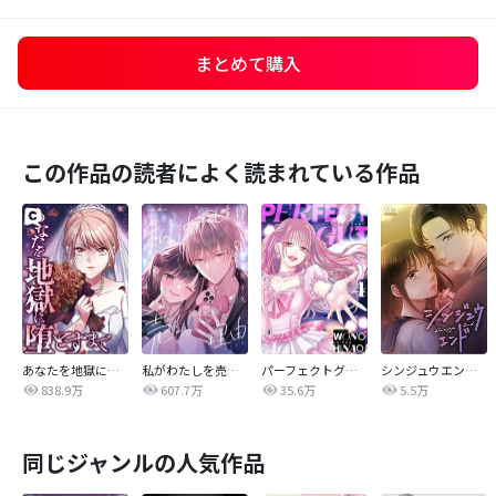
まとめて購入
この作品の読者によく読まれている作品
あなたを地獄に堕とすまで
私がわたしを売る理由
パーフェクトグリッター
シンジュウエンド【タテヨミ】
838.9万
607.7万
35.6万
5.5万
同じジャンルの人気作品