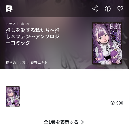
ドラマ
59
推しを愛する私たち～推
し×ファン～アンソロジ
ーコミック
棉きのし, ほし, 春野ユキト
990
全1巻を表示する