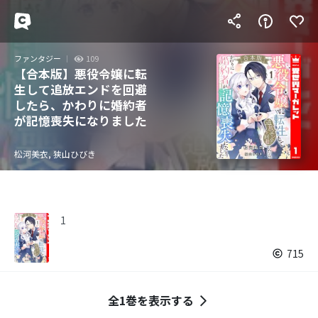
ファンタジー
109
【合本版】悪役令嬢に転
生して追放エンドを回避
したら、かわりに婚約者
が記憶喪失になりました
松河美衣, 狭山ひびき
1
715
全1巻を表示する