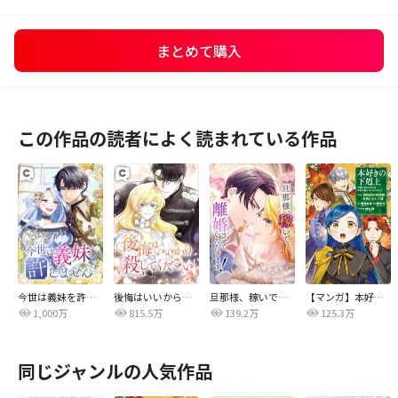
まとめて購入
この作品の読者によく読まれている作品
今世は義妹を許しません
後悔はいいから殺してください
旦那様、稼いで離婚させていただきます！
【マンガ】本好きの下剋上 第四部
1,000万
815.5万
139.2万
125.3万
同じジャンルの人気作品