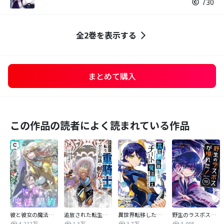
730
全2巻を表示する
まとめて購入
この作品の読者によく読まれている作品
彼と彼女の魔法契約
追放された転生重騎士はゲーム知識で無双する
異世界転移したのでチートを生かして魔法剣士やることにする
野生のラスボスが現れた！ 黒翼の覇王
4,212万
1.3万
3.7万
3,005