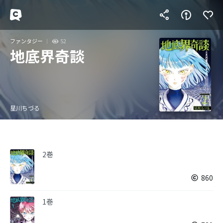
ファンタジー
52
地底界奇談
星川ちづる
2巻
860
1巻