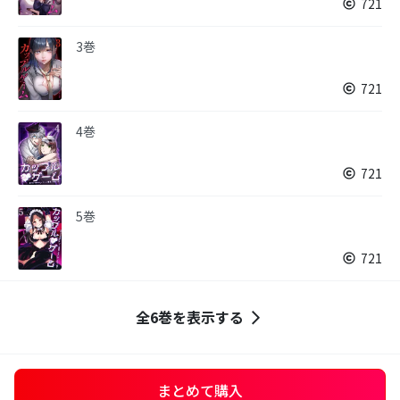
721
3巻
721
4巻
721
5巻
721
全6巻を表示する
まとめて購入