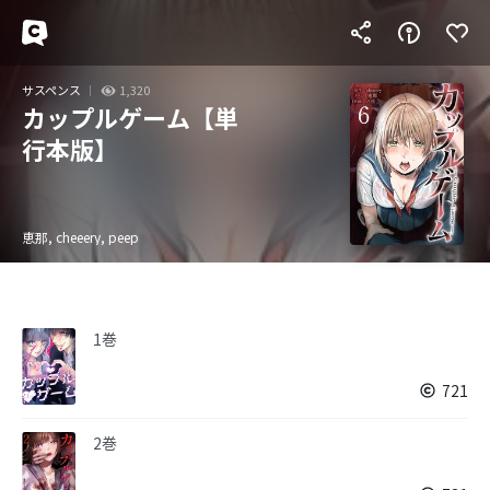
サスペンス
1,320
カップルゲーム【単
行本版】
恵那, cheeery, peep
1巻
721
2巻