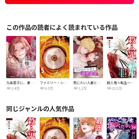
この作品の読者によく読まれている作品
九条愛子に、凄惨なる死を【タテヨミ】
ファミリー・ショー
死にたい人妻と溺愛強盗【タテヨミ】
殺人鬼×転生～殺人鬼の転生先はシンママでした～
3.4万
6.5万
1.1万
22.2万
同じジャンルの人気作品