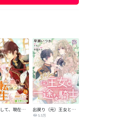
転生しまして、現在は侍女でございます。
出戻り（元）王女と一途な騎士【単話売】
5.5万