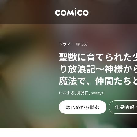
ドラマ
365
聖獣に育てられた
り放浪記～神様か
魔法で、仲間たち
満喫中～
いちまる, 非常口, nyanya
作品情報
はじめから読む