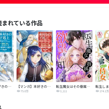
読まれている作品
【マンガ】本好きの下剋上 第三部
【マンガ】本好きの下剋上
転生魔女はその眷属の欲望を知らない
75.0万
3,111
174.1万
品