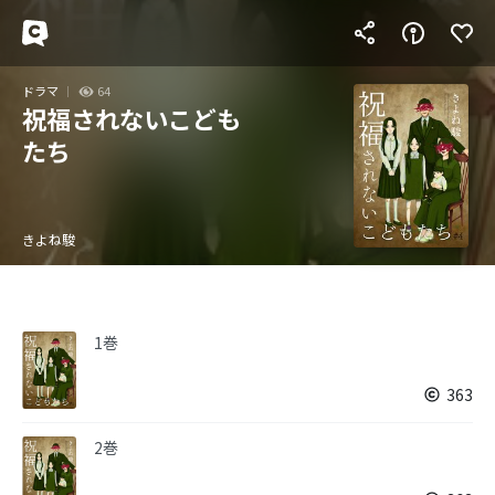
ドラマ
64
祝福されないこども
たち
きよね駿
1巻
363
2巻