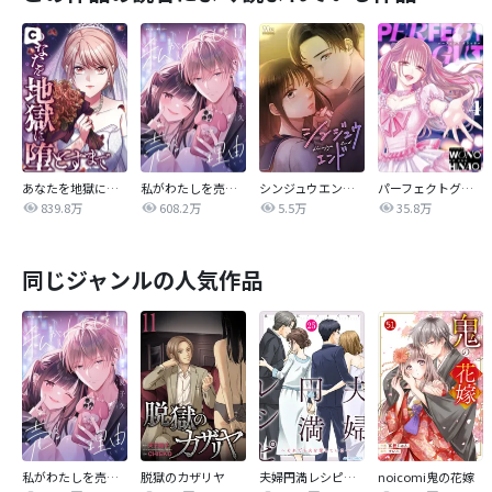
あなたを地獄に堕とすまで
私がわたしを売る理由
シンジュウエンド【タテヨミ】
パーフェクトグリッター
839.8万
608.2万
5.5万
35.8万
同じジャンルの人気作品
私がわたしを売る理由
脱獄のカザリヤ
夫婦円満レシピ～それでも夫を愛している～
noicomi鬼の花嫁