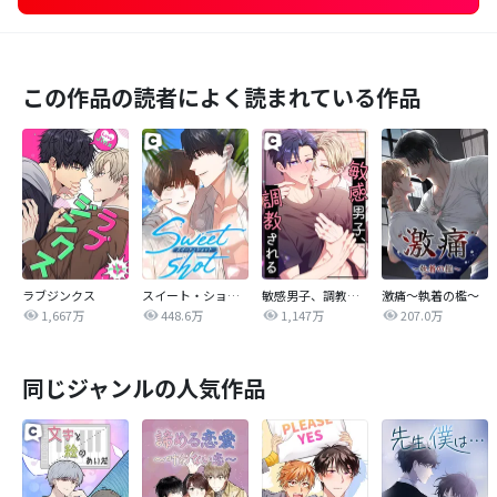
この作品の読者によく読まれている作品
ラブジンクス
スイート・ショット
敏感男子、調教される
激痛～執着の檻～
1,667万
448.6万
1,147万
207.0万
同じジャンルの人気作品