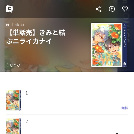
BL
44
【単話売】きみと結
ぶニライカナイ
ふじとび
1
無料
2