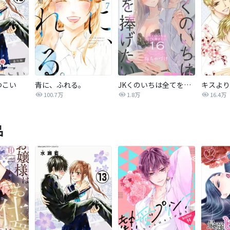
つこい
青に、ふれる。
JKくのいちは全てを捧げたい
キスより
100.7万
1.8万
16.4万
品