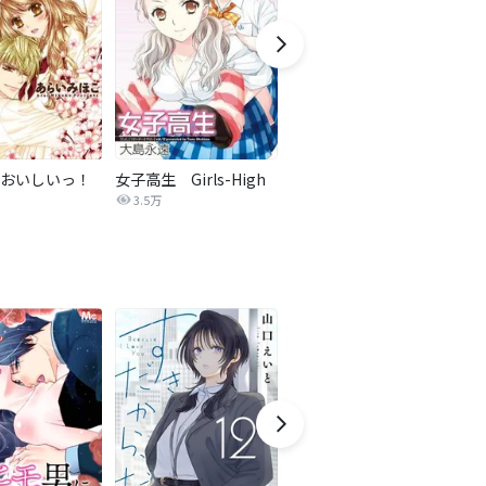
おいしいっ！
女子高生 Girls-High
【タテカラー版】ちっちゃな彼女にせまった結果。
3.5万
1,517万