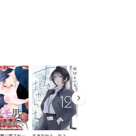
最強ヒモ男に愛されまして
すきだから、だよ
おとなの初恋【マイクロ】