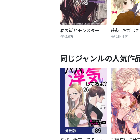
春の嵐とモンスター
荻萩 -おぎはぎ
2.9万
184.6万
同じジャンルの人気作
パパ、浮気してるよ？娘と二人でクズ夫を捨てます【分冊版】