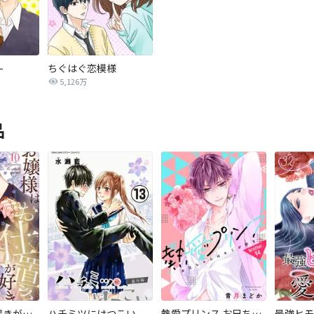
-
ちぐはぐ恋模様
5,126万
品
お嬢様はお仕置きが好き
ハチミツにはつこい
熱愛プリンス お兄ちゃんはキミが好き