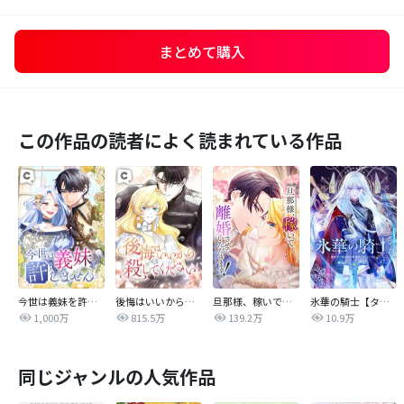
まとめて購入
この作品の読者によく読まれている作品
今世は義妹を許しません
後悔はいいから殺してください
旦那様、稼いで離婚させていただきます！
氷華の騎士【タテヨミ】
1,000万
815.5万
139.2万
10.9万
同じジャンルの人気作品